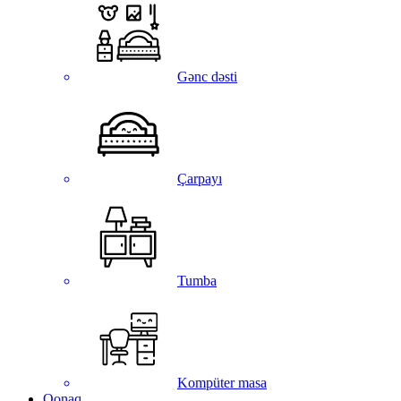
Gənc dəsti
Çarpayı
Tumba
Kompüter masa
Qonaq