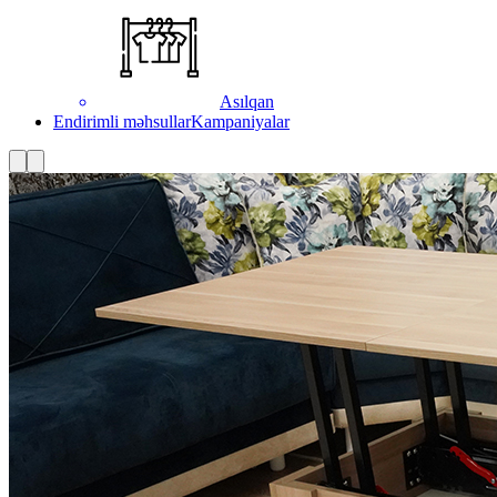
Asılqan
Endirimli məhsullar
Kampaniyalar