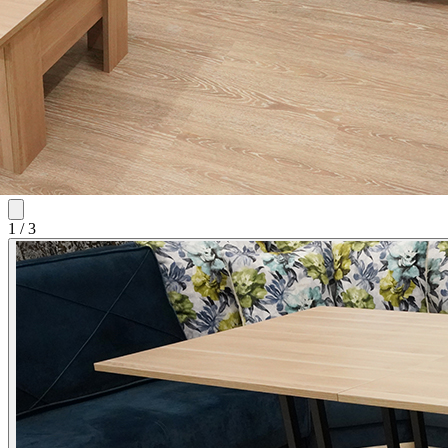
1
/
3