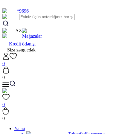
*9696
AZ
Mağazalar
Kredit ödənişi
Sizə zəng edək
0
0
0
0
Yataq
Təknəfərlik çarpayı