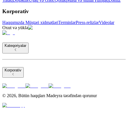
Yataq
Döşəklər
Uşaq və Gənc
Qonaq
Masa və stullar
Yumşaq
Dəhliz
Korporativ
Haqqımızda
Müştəri xidmətləri
Terminlər
Press-relizlər
Videolar
Oxut və yüklə
Kateqoriyalar
Korporativ
©
2026
,
Bütün haqqları Madeyra tərəfindən qorunur