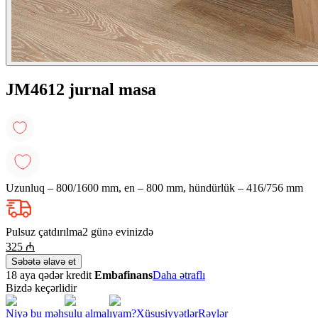
JM4612 jurnal masa
Uzunluq – 800/1600 mm, en – 800 mm, hündürlük – 416/756 mm
Pulsuz çatdırılma
2 günə evinizdə
325
₼
Səbətə əlavə et
18 aya qədər kredit
Embafinans
Daha ətraflı
Bizdə keçərlidir
Niyə bu məhsulu almalıyam?
Xüsusiyyətlər
Rəylər