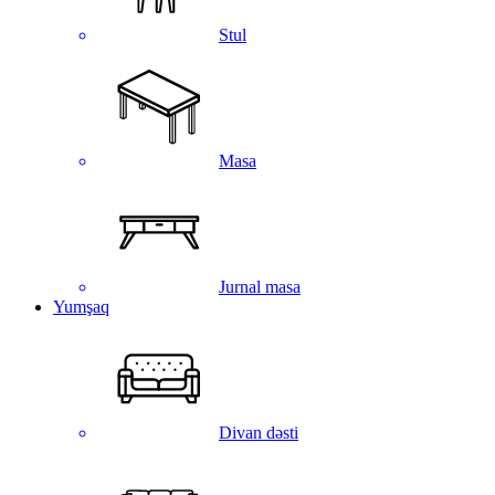
Stul
Masa
Jurnal masa
Yumşaq
Divan dəsti